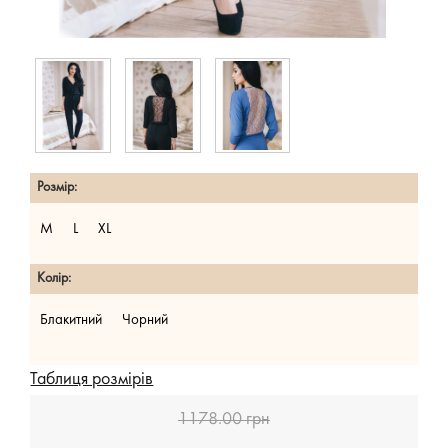
Розмір:
M
L
XL
Колір:
Блакитний
Чорний
Таблиця розмірів
1178.00 грн