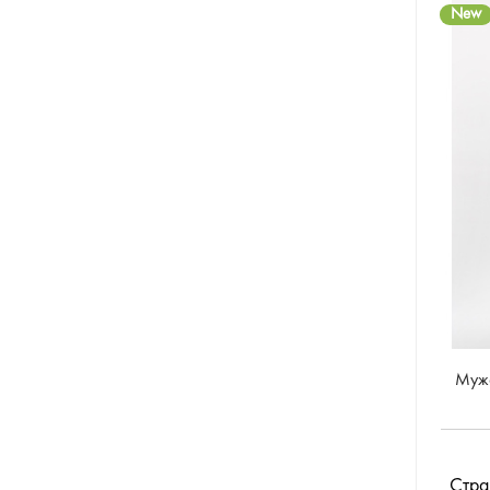
New
Мужс
Стра