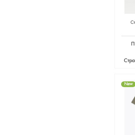
С
П
Стра
New