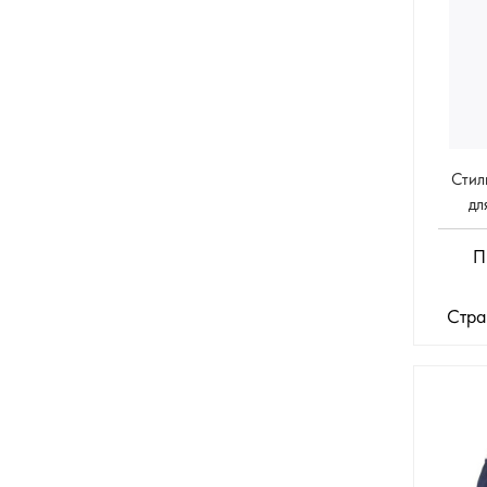
Стил
дл
П
Стра