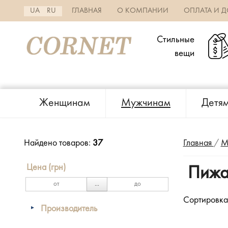
UA
RU
ГЛАВНАЯ
О КОМПАНИИ
ОПЛАТА И Д
Стильные
вещи
Женщинам
Мужчинам
Детя
Главная
/
М
Найдено товаров:
37
Цена (грн)
Пижа
...
Сортировка
Производитель
(8)
Atlantic