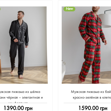
New
жская пижама из шёлка
Мужская пижама из бай
ни чёрная – элегантная и
красно-зелёная в клетк
комфортная
1390.00 грн
1590.00 грн