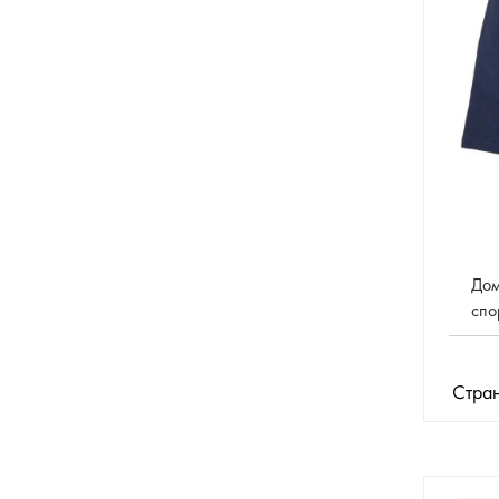
Дом
спо
Стран