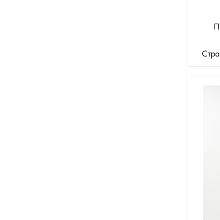
П
Стра