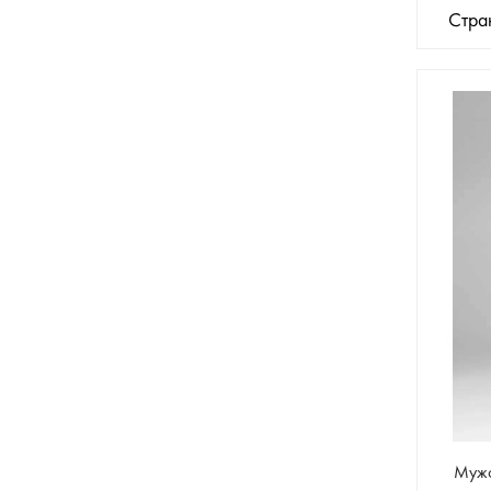
(3)
Серый
Стра
(16)
Синий
(1)
Хаки
(3)
Черный
(2)
Как на фото
Мужс