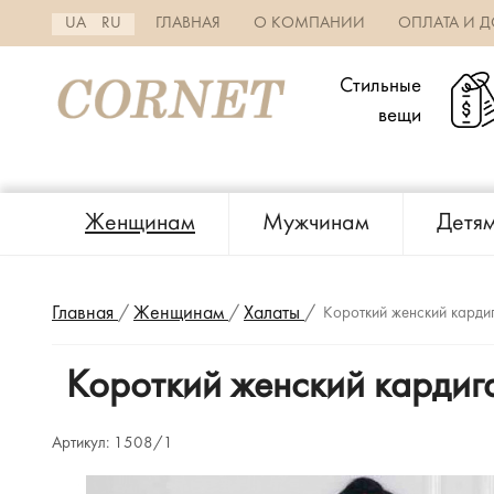
UA
RU
ГЛАВНАЯ
О КОМПАНИИ
ОПЛАТА И Д
Стильные
вещи
Женщинам
Мужчинам
Детя
Главная
/
Женщинам
/
Халаты
/
Короткий женский карди
Короткий женский кардига
Артикул:
1508/1