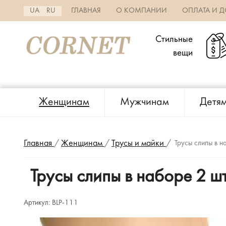
UA
RU
ГЛАВНАЯ
О КОМПАНИИ
ОПЛАТА И Д
Стильные
вещи
Женщинам
Мужчинам
Детя
Главная
/
Женщинам
/
Трусы и майки
/
Трусы слипы в н
Трусы слипы в наборе 2 ш
Артикул:
BLP-111