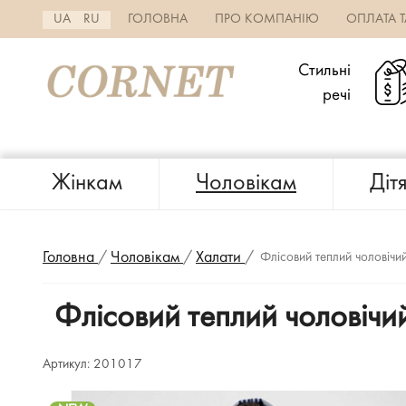
UA
RU
ГОЛОВНА
ПРО КОМПАНІЮ
ОПЛАТА 
Стильні
речі
Жінкам
Чоловікам
Діт
Головна
/
Чоловікам
/
Халати
/
Флісовий теплий чоловіч
Флісовий теплий чоловічи
Артикул:
201017