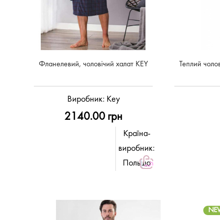
Фланелевий, чоловічий халат КEY
Теплий чоло
Виробник:
Key
2140.00 грн
Країна-
виробник:
Польща
NE