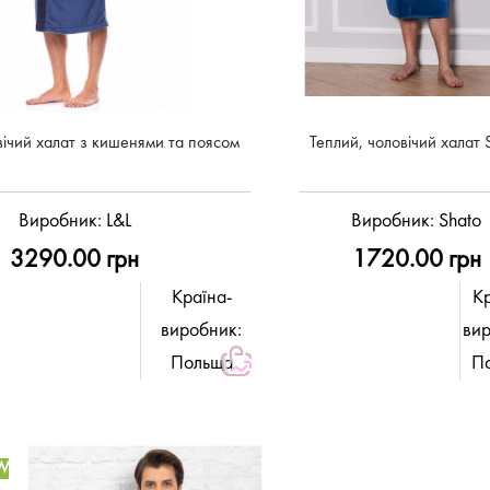
вічий халат з кишенями та поясом
Теплий, чоловічий халат 
Виробник:
L&L
Виробник:
Shato
3290.00 грн
1720.00 грн
Країна-
Кр
виробник:
вир
Польща
П
W