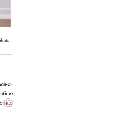
Shato
аїна-
обник:
ольща