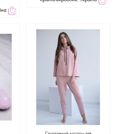
їна
Спортивний костюм для