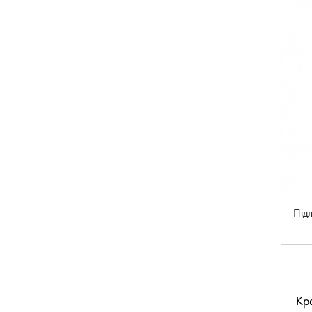
Підл
Кр