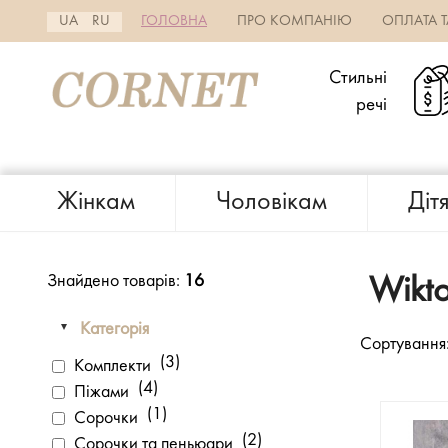
UA
RU
ГОЛОВНА
ПРО КОМПАНІЮ
ОПЛАТА 
Стильні
речі
Жінкам
Чоловікам
Діт
Знайдено товарів:
16
Wikto
Категорія
Сортування
(3)
Комплекти
(4)
Піжами
(1)
Сорочки
(2)
Сорочки та пеньюари