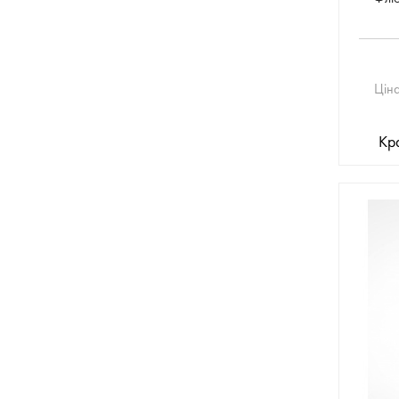
Цін
Кр