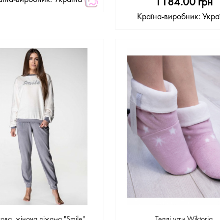
1184.00 грн
Країна-виробник: Укра
ова, жіноча піжама "Smile"
Теплі угги Wiktoria