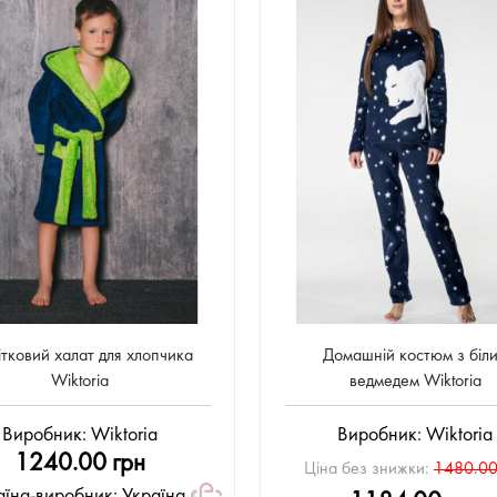
ітковий халат для хлопчика
Домашній костюм з біл
Wiktoria
ведмедем Wiktoria
Виробник:
Wiktoria
Виробник:
Wiktoria
1240.00 грн
Ціна без знижки:
1480.00
аїна-виробник: Україна