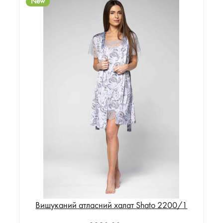
New
Вишуканий атласний халат Shato 2200/1