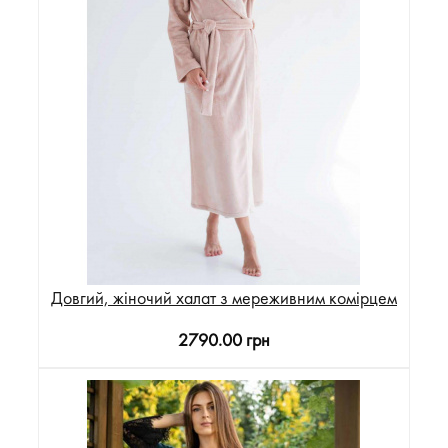
Довгий, жіночий халат з мереживним комірцем
2790.00 грн