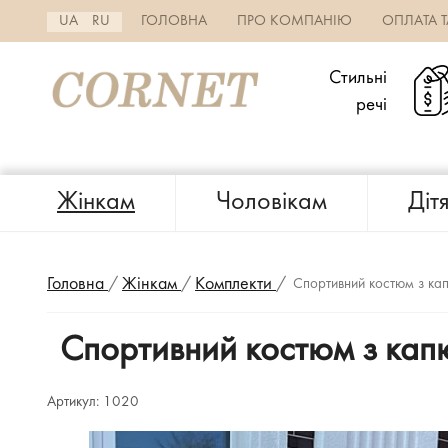
UA
RU
ГОЛОВНА
ПРО КОМПАНІЮ
ОПЛАТА 
Стильні
речі
Жінкам
Чоловікам
Діт
Головна
/
Жінкам
/
Комплекти
/
Спортивний костюм з к
Спортивний костюм з ка
Артикул:
1020