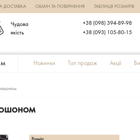
ТА ДОСТАВКА
ОБМІН ТА ПОВЕРНЕННЯ
ТАБЛИЦЯ РОЗМІРІВ
+38 (098) 394-89-98
Чудова
якість
+38 (093) 105-80-15
ям
Новинки
Топ продаж
Акції
Ви
апюшоном
пюшоном
Розмір: