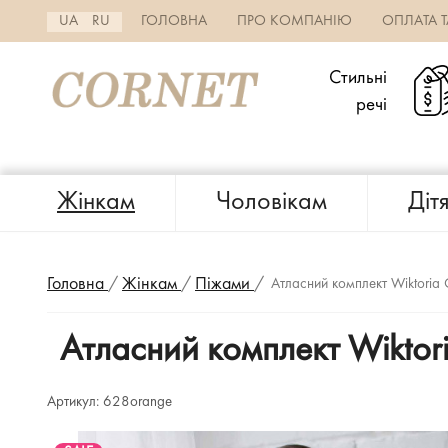
UA
RU
ГОЛОВНА
ПРО КОМПАНІЮ
ОПЛАТА 
Стильні
речі
Жінкам
Чоловікам
Діт
Головна
/
Жінкам
/
Піжами
/
Атласний комплект Wiktoria
Атласний комплект Wiktor
Артикул:
628orange