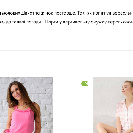
молодих дівчат та жінок постарше. Так, як принт універсальний,
м до теплої погоди. Шорти у вертикальну смужку персиковог
NEW