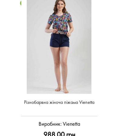
NEW
Рiзнобарвна жіноча піжама Vienetta
Виробник:
Vienetta
988.00 грн