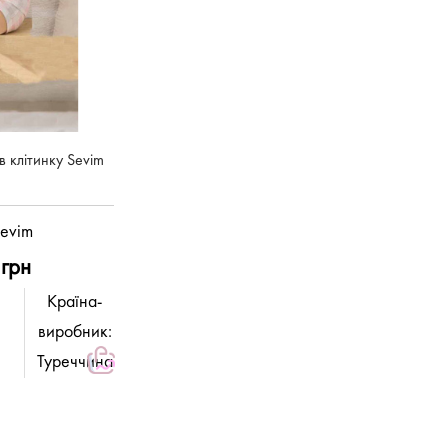
 клітинку Sevim
evim
грн
Країна-
виробник:
Туреччина