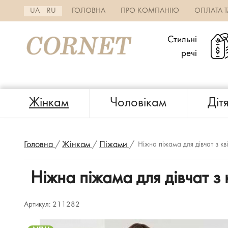
UA
RU
ГОЛОВНА
ПРО КОМПАНІЮ
ОПЛАТА 
Стильні
речі
Жінкам
Чоловікам
Діт
Головна
/
Жінкам
/
Піжами
/
Ніжна піжама для дівчат з к
Ніжна піжама для дівчат з
Артикул:
211282