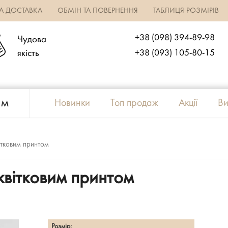
ТА ДОСТАВКА
ОБМІН ТА ПОВЕРНЕННЯ
ТАБЛИЦЯ РОЗМІРІВ
+38 (098) 394-89-98
Чудова
якість
+38 (093) 105-80-15
ям
Новинки
Топ продаж
Акції
Ви
вітковим принтом
 квітковим принтом
Розмір: