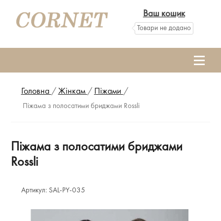
Ваш кошик
Товари не додано
Головна
/
Жінкам
/
Піжами
/
Піжама з полосатими бриджами Rossli
Піжама з полосатими бриджами
Rossli
Артикул:
SAL-PY-035