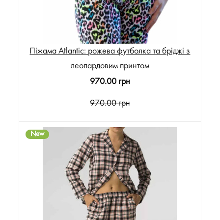
Піжама Atlantic: рожева футболка та бріджі з
леопардовим принтом
970.00 грн
970.00 грн
New