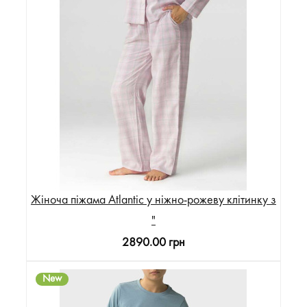
Жіноча піжама Atlantic у ніжно-рожеву клітинку з
"
2890.00 грн
New