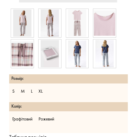
Розмір:
S
M
L
XL
Колір:
Графітовий
Рожевий