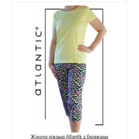
Жіноча піжама Atlantik з бріджами