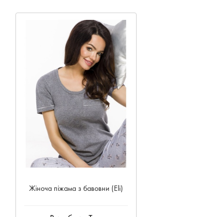
Жіноча піжама з бавовни (Eli)