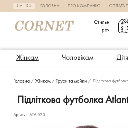
UA
RU
ГОЛОВНА
ПРО КОМПАНІЮ
ОПЛАТА 
Стильні
речі
Жінкам
Чоловікам
Діт
Головна
/
Жінкам
/
Труси та майки
/
Підліткова футболка
Підліткова футболка Atlant
Артикул:
ATV-020