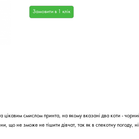
 та цікавим смислом принта, на якому вказані два коти - чорни
, що не зможе не тішити дівчат, так як в спекотну погоду, ні