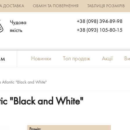
ТА ДОСТАВКА
ОБМІН ТА ПОВЕРНЕННЯ
ТАБЛИЦЯ РОЗМІРІВ
+38 (098) 394-89-98
Чудова
якість
+38 (093) 105-80-15
ям
Новинки
Топ продаж
Акції
Ви
 Atlantic "Black and White"
ic "Black and White"
Розмір: