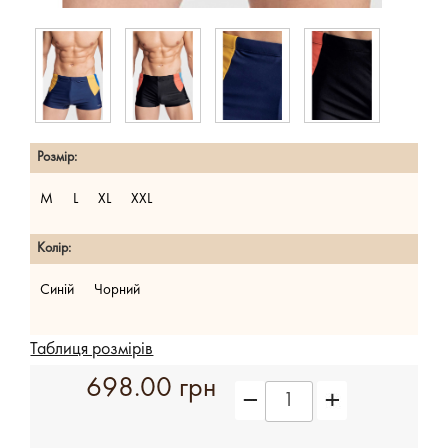
Розмір:
M
L
XL
XXL
Колір:
Синій
Чорний
Таблиця розмірів
698.00 грн