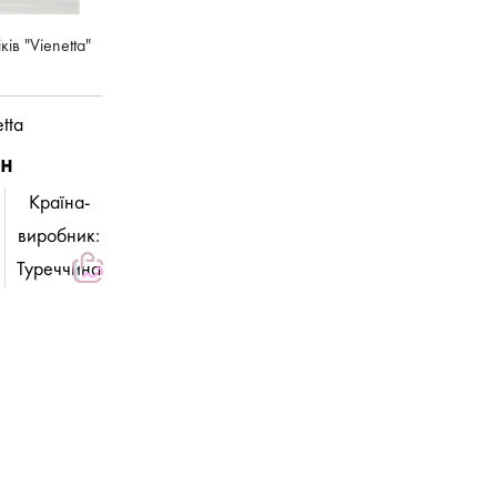
ів "Vienetta"
tta
рн
Країна-
виробник:
Туреччина