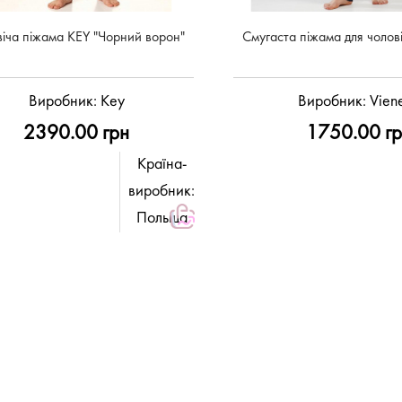
іча піжама KEY "Чорний ворон"
Смугаста піжама для чоловік
Виробник:
Key
Виробник:
Viene
2390.00 грн
1750.00 г
Країна-
виробник:
Польща