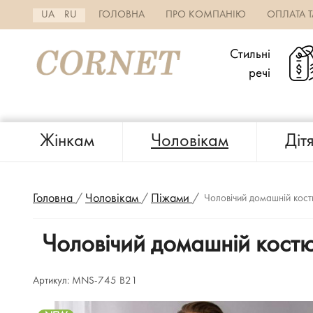
UA
RU
ГОЛОВНА
ПРО КОМПАНІЮ
ОПЛАТА 
Стильні
речі
Жінкам
Чоловікам
Діт
Головна
/
Чоловікам
/
Піжами
/
Чоловічий домашній кос
Чоловічий домашній кост
Артикул:
MNS-745 B21