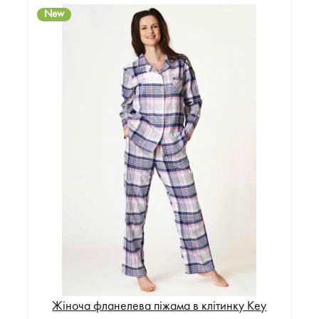
New
Жіноча фланелева піжама в клітинку Key