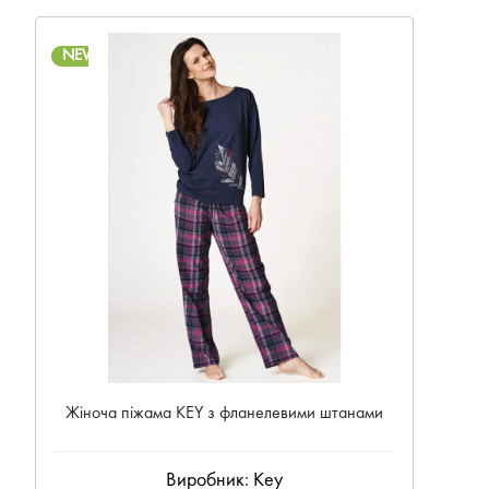
NEW
Жіноча піжама KEY з фланелевими штанами
Виробник:
Key