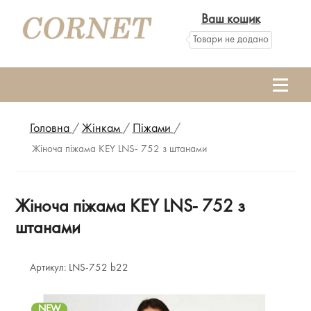
Ваш кошик
Товари не додано
Головна
/
Жінкам
/
Піжами
/
Жіноча піжама KEY LNS- 752 з штанами
Жіноча піжама KEY LNS- 752 з
штанами
Артикул:
LNS-752 b22
NEW