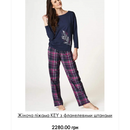
Жіноча піжама KEY з фланелевими штанами
2280.00 грн